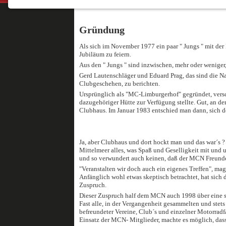
NOTWENDIGE COOKIES
Notwendige Cookies ermöglichen grundlegende
Funktionen und sind für die einwandfreie Funktion
Gründung
der Website erforderlich.
Als sich im November 1977 ein paar " Jungs " mit de
Jubiläum zu feiern.
Einverständnis-Cookie
Aus den " Jungs " sind inzwischen, mehr oder wenige
Gerd Lautenschläger und Eduard Prag, das sind die N
Clubgeschehen, zu berichten.
Name:
Ursprünglich als "MC-Limburgerhof" gegründet, vers
cookie_consent
dazugehöriger Hütte zur Verfügung stellte. Gut, an de
Clubhaus. Im Januar 1983 entschied man dann, sich 
Zweck:
Dieser Cookie speichert die
ausgewählten Einverständnis-
Ja, aber Clubhaus und dort hockt man und das war´s ?
Optionen des Benutzers
Mittelmeer alles, was Spaß und Geselligkeit mit und 
und so verwundert auch keinen, daß der MCN Freunde 
Cookie
"Veranstalten wir doch auch ein eigenes Treffen", ma
Laufzeit:
Anfänglich wohl etwas skeptisch betrachtet, hat sich 
Zuspruch.
1 Jahr
Dieser Zuspruch half dem MCN auch 1998 über eine sc
Fast alle, in der Vergangenheit gesammelten und st
befreundeter Vereine, Club´s und einzelner Motorradf
Einsatz der MCN- Mitglieder, machte es möglich, da