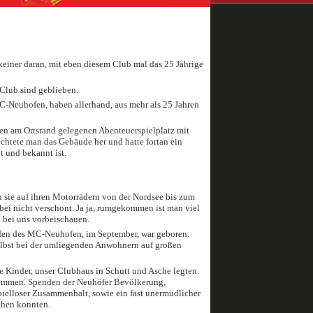
einer daran, mit eben diesem Club mal das 25 Jährige
Club sind geblieben.
C-Neuhofen, haben allerhand, aus mehr als 25 Jahren
en am Ortsrand gelegenen Abenteuerspielplatz mit
ichtete man das Gebäude her und hatte fortan ein
 und bekannt ist.
n sie auf ihren Motorrädern von der Nordsee bis zum
bei nicht verschont. Ja ja, rumgekommen ist man viel
 bei uns vorbeischauen.
effen des MC-Neuhofen, im September, war geboren.
 selbst bei der umliegenden Anwohnern auf großen
 Kinder, unser Clubhaus in Schutt und Asche legten.
Flammen. Spenden der Neuhöfer Bevölkerung,
pielloser Zusammenhalt, sowie ein fast unermüdlicher
ihen konnten.