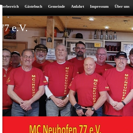
ederbereich
Gästebuch
Gemeinde
Anfahrt
Impressum
Über uns
7 e.V.