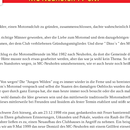
r Idee, einen Motorradclub zu gründen, zusammenschlossen, dachte wahrscheinlich k
r, richtige Männer geworden, aber die Liebe zum Motorrad und dem dazugehörigen 
amen, der dem Club verbliebenen Gründungsmitglieder. Und diese " Dino`s " des M
chlug es die Motorradfreunde im Mai 1982 nach Neuhofen, da dort die Gemeinde d
r Hütte musste noch etwas gearbeitet werden, aber das war ja wohl kein Thema. So r
des Standortes wegen, in MC-Neuhofen umzubenennen, wie er auch heute noch heißt
 Von wegen! Die "Jungen Wilden" zog es immer wieder in die Ferne und so bereiste
um´s Motorrad versprach und selbst die Staaten des damaligen Ostblocks wurden da
quer durch ganz Europa hat, die man heute immer noch besucht oder die auch mal
g wohl damals die Idee gewesen sein und das mittlerweile traditionelle Motorradtr
dieses mittlerweile bei Freunden und Insidern als fester Termin etabliert und stößt
hwere Zeit hinweg, als am 23.12.1998 ein paar, gedankenlos mit Feuer hantierende
ets in Ehren gehaltenen Erinnerungen, Urkunden und Pokale, wurden ein Raub der 
ahrer ließen es zu, einen Neuaufbau des Clubhauses in Angriff zu nehmen. Ein beis
ss wir am 9.Mai 1999 das neue Domizil des MC-Neuhofen mit einem Grillfest einwe